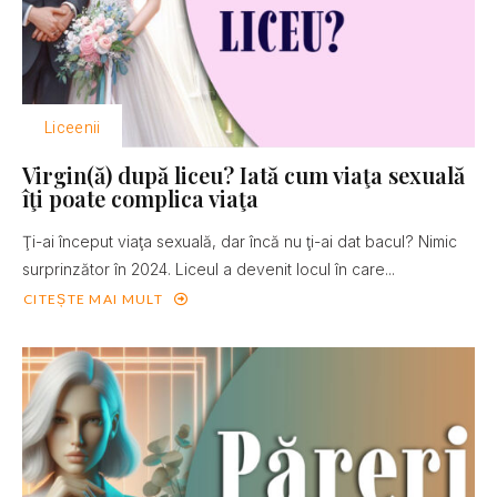
Liceenii
Virgin(ă) după liceu? Iată cum viaţa sexuală
îţi poate complica viaţa
Ţi-ai început viaţa sexuală, dar încă nu ţi-ai dat bacul? Nimic
surprinzător în 2024. Liceul a devenit locul în care...
CITEȘTE MAI MULT