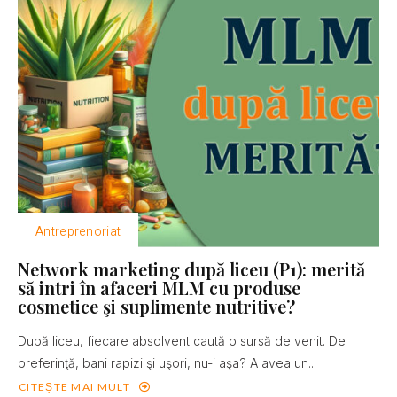
Antreprenoriat
Network marketing după liceu (P1): merită
să intri în afaceri MLM cu produse
cosmetice şi suplimente nutritive?
După liceu, fiecare absolvent caută o sursă de venit. De
preferinţă, bani rapizi şi uşori, nu-i aşa? A avea un...
CITEȘTE MAI MULT