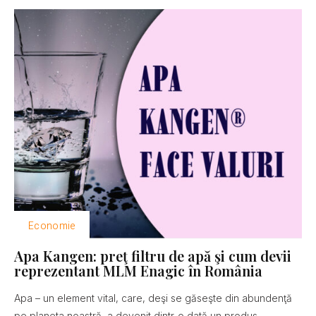
Economie
Apa Kangen: preţ filtru de apă şi cum devii
reprezentant MLM Enagic în România
Apa – un element vital, care, deşi se găseşte din abundenţă
pe planeta noastră, a devenit dintr-o dată un produs...