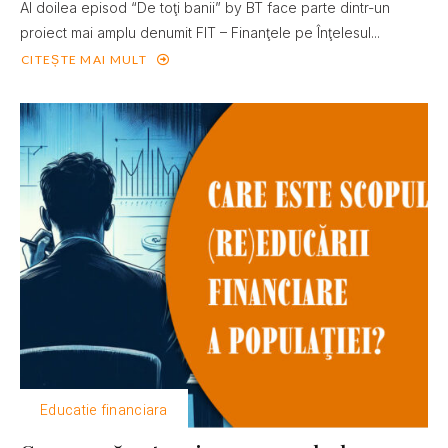
Al doilea episod “De toţi banii” by BT face parte dintr-un
proiect mai amplu denumit FIT – Finanţele pe Înţelesul...
CITEȘTE MAI MULT
Educatie financiara