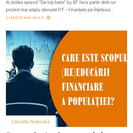
Al doilea episod “De toţi banii” by BT face parte dintr-un
proiect mai amplu denumit FIT – Finanţele pe Înţelesul...
CITEȘTE MAI MULT
Educatie financiara