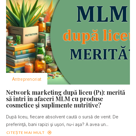
Antreprenoriat
Network marketing după liceu (P1): merită
să intri în afaceri MLM cu produse
cosmetice şi suplimente nutritive?
După liceu, fiecare absolvent caută o sursă de venit. De
preferinţă, bani rapizi şi uşori, nu-i aşa? A avea un...
CITEȘTE MAI MULT