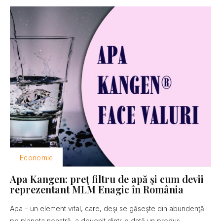
Economie
Apa Kangen: preţ filtru de apă şi cum devii
reprezentant MLM Enagic în România
Apa – un element vital, care, deşi se găseşte din abundenţă
pe planeta noastră, a devenit dintr-o dată un produs...