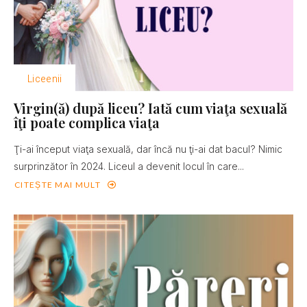
Liceenii
Virgin(ă) după liceu? Iată cum viaţa sexuală
îţi poate complica viaţa
Ţi-ai început viaţa sexuală, dar încă nu ţi-ai dat bacul? Nimic
surprinzător în 2024. Liceul a devenit locul în care...
CITEȘTE MAI MULT