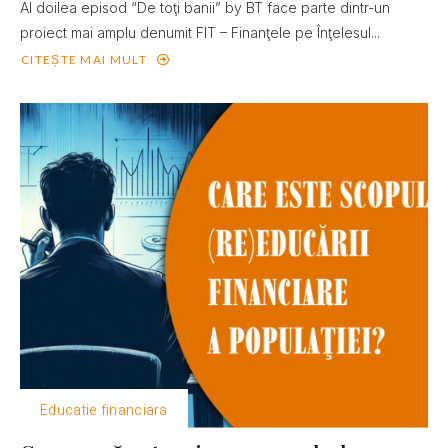
Al doilea episod “De toţi banii” by BT face parte dintr-un
proiect mai amplu denumit FIT – Finanţele pe Înţelesul...
CITEȘTE MAI MULT
Educatie financiara