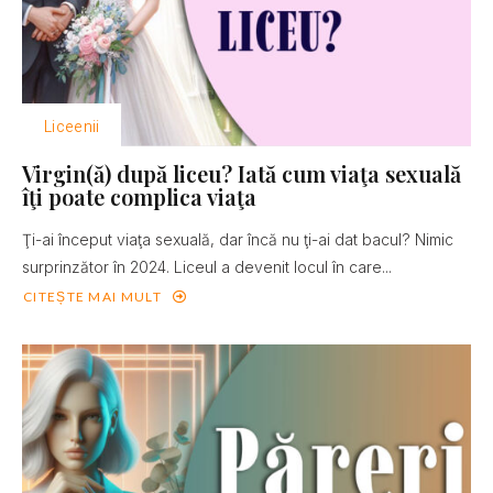
Liceenii
Virgin(ă) după liceu? Iată cum viaţa sexuală
îţi poate complica viaţa
Ţi-ai început viaţa sexuală, dar încă nu ţi-ai dat bacul? Nimic
surprinzător în 2024. Liceul a devenit locul în care...
CITEȘTE MAI MULT