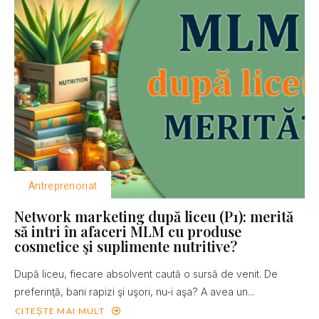
Antreprenoriat
Network marketing după liceu (P1): merită
să intri în afaceri MLM cu produse
cosmetice şi suplimente nutritive?
După liceu, fiecare absolvent caută o sursă de venit. De
preferinţă, bani rapizi şi uşori, nu-i aşa? A avea un...
CITEȘTE MAI MULT