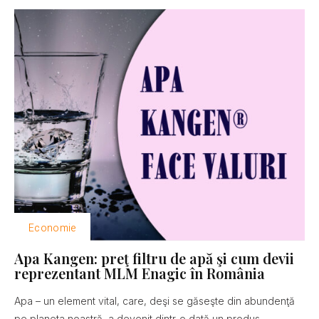
Economie
Apa Kangen: preţ filtru de apă şi cum devii
reprezentant MLM Enagic în România
Apa – un element vital, care, deşi se găseşte din abundenţă
pe planeta noastră, a devenit dintr-o dată un produs...