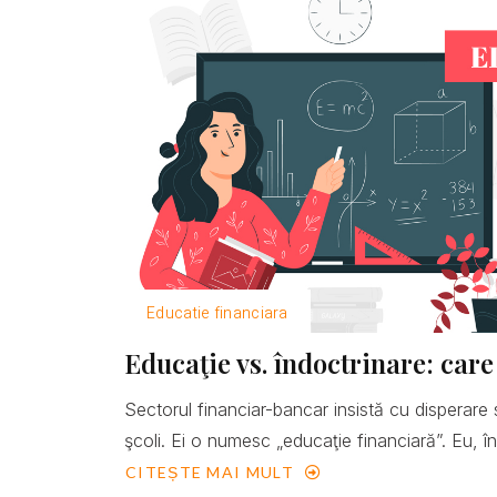
Educatie financiara
Educaţie vs. îndoctrinare: care
Sectorul financiar-bancar insistă cu disperare 
şcoli. Ei o numesc „educaţie financiară”. Eu, îns
CITEȘTE MAI MULT