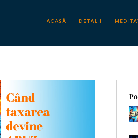
ACASĂ
DETALII
MEDITA
Po