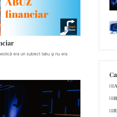
nciar
mestică era un subiect tabu şi nu era
Ca
A
B
E