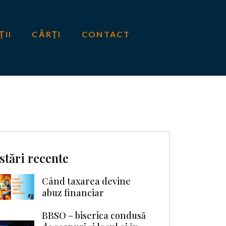
ŢII
CĂRŢI
CONTACT
stări recente
Când taxarea devine
abuz financiar
BBSO – biserica condusă