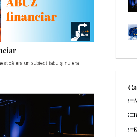
nciar
mestică era un subiect tabu şi nu era
Ca
A
B
E