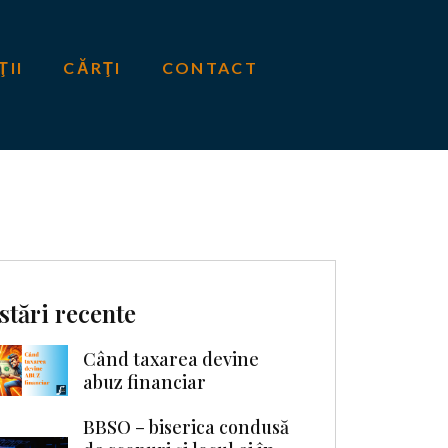
ŢII
CĂRŢI
CONTACT
stări recente
Când taxarea devine
abuz financiar
BBSO – biserica condusă