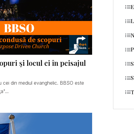
E
L
N
P
uri şi locul ei în peisajul
S
S
 cei din mediul evanghelic. BBSO este
a"...
T