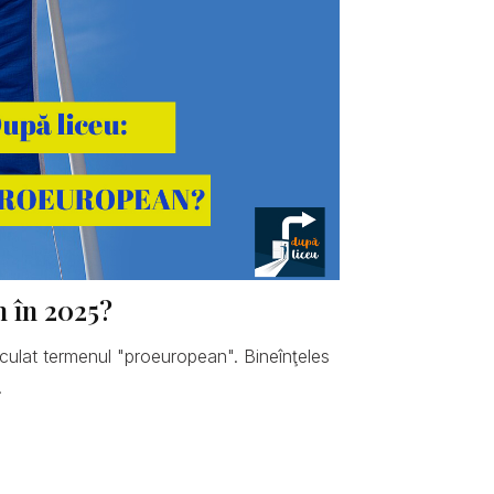
n în 2025?
hiculat termenul "proeuropean". Bineînţeles
.