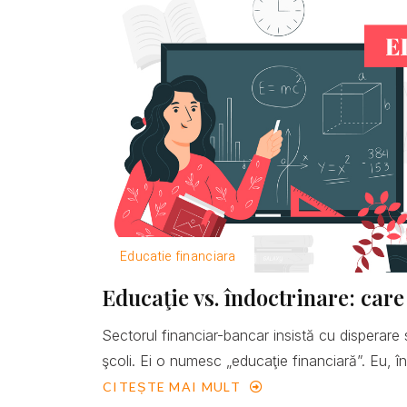
Educatie financiara
Educaţie vs. îndoctrinare: care
Sectorul financiar-bancar insistă cu disperare 
şcoli. Ei o numesc „educaţie financiară”. Eu, îns
CITEȘTE MAI MULT