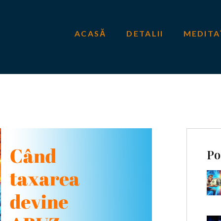
ACASĂ
DETALII
MEDITA
Po