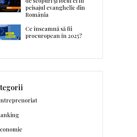
de scopuri şi locul ei în
peisajul evanghelic din
România
Ce înseamnă să fii
proeuropean în 2025?
tegorii
ntreprenoriat
anking
conomie