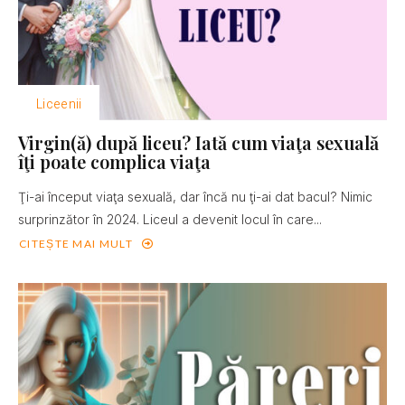
Liceenii
Virgin(ă) după liceu? Iată cum viaţa sexuală
îţi poate complica viaţa
Ţi-ai început viaţa sexuală, dar încă nu ţi-ai dat bacul? Nimic
surprinzător în 2024. Liceul a devenit locul în care...
CITEȘTE MAI MULT