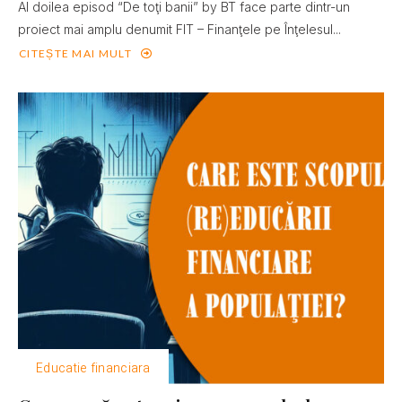
Al doilea episod “De toţi banii” by BT face parte dintr-un
proiect mai amplu denumit FIT – Finanţele pe Înţelesul...
CITEȘTE MAI MULT
Educatie financiara