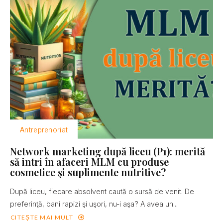
Antreprenoriat
Network marketing după liceu (P1): merită
să intri în afaceri MLM cu produse
cosmetice şi suplimente nutritive?
După liceu, fiecare absolvent caută o sursă de venit. De
preferinţă, bani rapizi şi uşori, nu-i aşa? A avea un...
CITEȘTE MAI MULT