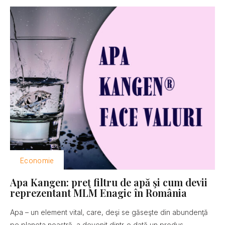
Economie
Apa Kangen: preţ filtru de apă şi cum devii
reprezentant MLM Enagic în România
Apa – un element vital, care, deşi se găseşte din abundenţă
pe planeta noastră, a devenit dintr-o dată un produs...