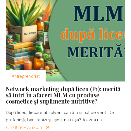
Antreprenoriat
Network marketing după liceu (P1): merită
să intri în afaceri MLM cu produse
cosmetice şi suplimente nutritive?
După liceu, fiecare absolvent caută o sursă de venit. De
preferinţă, bani rapizi şi uşori, nu-i aşa? A avea un...
CITEȘTE MAI MULT