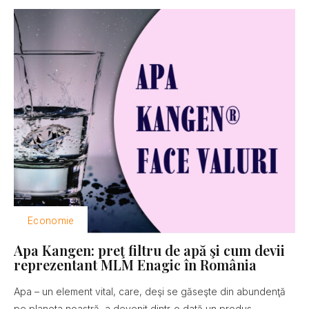
Economie
Apa Kangen: preţ filtru de apă şi cum devii
reprezentant MLM Enagic în România
Apa – un element vital, care, deşi se găseşte din abundenţă
pe planeta noastră, a devenit dintr-o dată un produs...