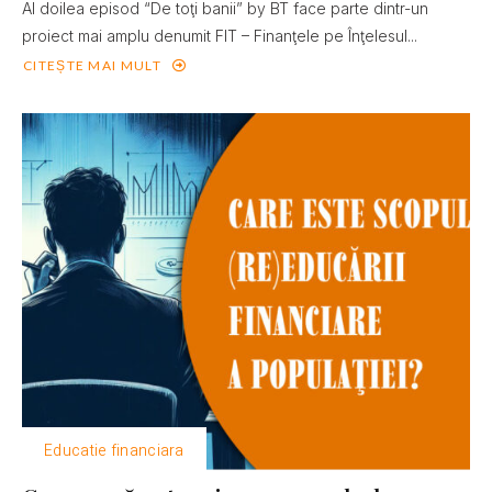
Al doilea episod “De toţi banii” by BT face parte dintr-un
proiect mai amplu denumit FIT – Finanţele pe Înţelesul...
CITEȘTE MAI MULT
Educatie financiara