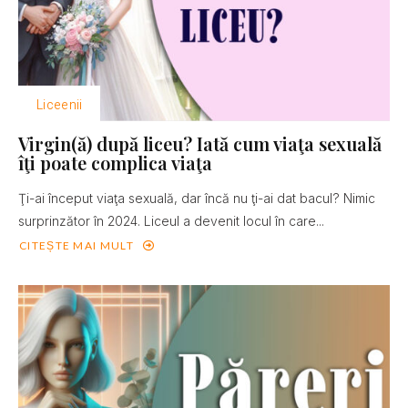
Liceenii
Virgin(ă) după liceu? Iată cum viaţa sexuală
îţi poate complica viaţa
Ţi-ai început viaţa sexuală, dar încă nu ţi-ai dat bacul? Nimic
surprinzător în 2024. Liceul a devenit locul în care...
CITEȘTE MAI MULT