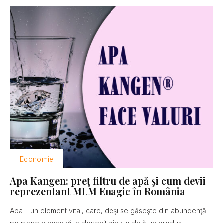
Economie
Apa Kangen: preţ filtru de apă şi cum devii
reprezentant MLM Enagic în România
Apa – un element vital, care, deşi se găseşte din abundenţă
pe planeta noastră, a devenit dintr-o dată un produs...