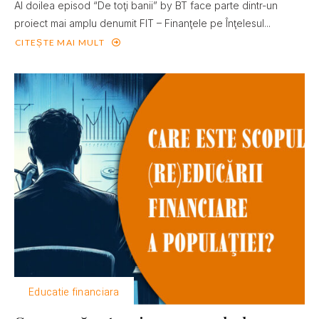
Al doilea episod “De toţi banii” by BT face parte dintr-un
proiect mai amplu denumit FIT – Finanţele pe Înţelesul...
CITEȘTE MAI MULT
Educatie financiara