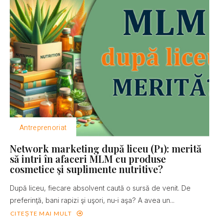
Antreprenoriat
Network marketing după liceu (P1): merită
să intri în afaceri MLM cu produse
cosmetice şi suplimente nutritive?
După liceu, fiecare absolvent caută o sursă de venit. De
preferinţă, bani rapizi şi uşori, nu-i aşa? A avea un...
CITEȘTE MAI MULT