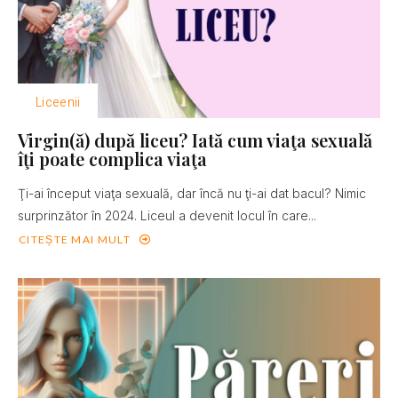
Liceenii
Virgin(ă) după liceu? Iată cum viaţa sexuală
îţi poate complica viaţa
Ţi-ai început viaţa sexuală, dar încă nu ţi-ai dat bacul? Nimic
surprinzător în 2024. Liceul a devenit locul în care...
CITEȘTE MAI MULT