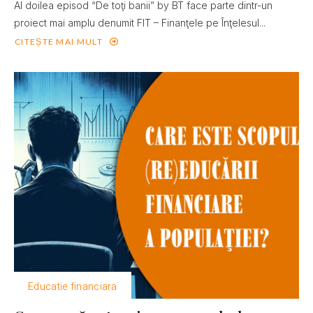
Al doilea episod “De toţi banii” by BT face parte dintr-un
proiect mai amplu denumit FIT – Finanţele pe Înţelesul...
CITEȘTE MAI MULT
Educatie financiara