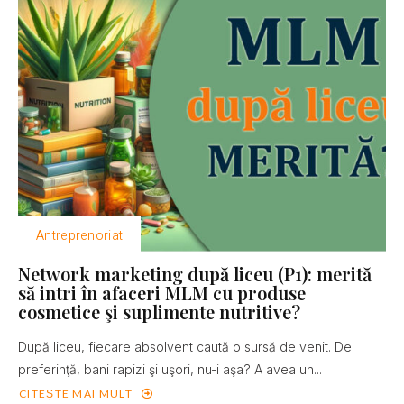
Antreprenoriat
Network marketing după liceu (P1): merită
să intri în afaceri MLM cu produse
cosmetice şi suplimente nutritive?
După liceu, fiecare absolvent caută o sursă de venit. De
preferinţă, bani rapizi şi uşori, nu-i aşa? A avea un...
CITEȘTE MAI MULT