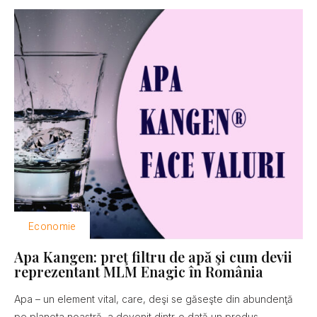
Economie
Apa Kangen: preţ filtru de apă şi cum devii
reprezentant MLM Enagic în România
Apa – un element vital, care, deşi se găseşte din abundenţă
pe planeta noastră, a devenit dintr-o dată un produs...