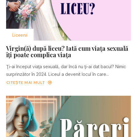
Liceenii
Virgin(ă) după liceu? Iată cum viaţa sexuală
îţi poate complica viaţa
Ţi-ai început viaţa sexuală, dar încă nu ţi-ai dat bacul? Nimic
surprinzător în 2024. Liceul a devenit locul în care...
CITEȘTE MAI MULT