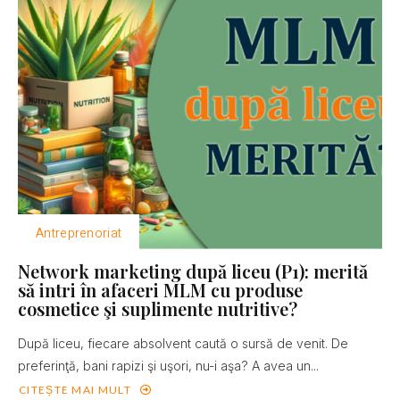
Antreprenoriat
Network marketing după liceu (P1): merită
să intri în afaceri MLM cu produse
cosmetice şi suplimente nutritive?
După liceu, fiecare absolvent caută o sursă de venit. De
preferinţă, bani rapizi şi uşori, nu-i aşa? A avea un...
CITEȘTE MAI MULT