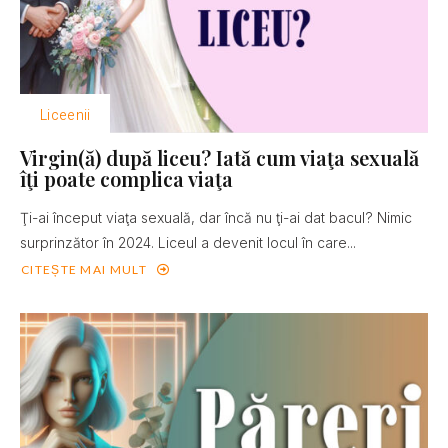
Liceenii
Virgin(ă) după liceu? Iată cum viaţa sexuală
îţi poate complica viaţa
Ţi-ai început viaţa sexuală, dar încă nu ţi-ai dat bacul? Nimic
surprinzător în 2024. Liceul a devenit locul în care...
CITEȘTE MAI MULT