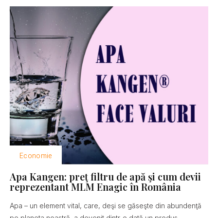
Economie
Apa Kangen: preţ filtru de apă şi cum devii
reprezentant MLM Enagic în România
Apa – un element vital, care, deşi se găseşte din abundenţă
pe planeta noastră, a devenit dintr-o dată un produs...