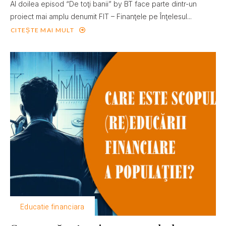
Al doilea episod “De toţi banii” by BT face parte dintr-un
proiect mai amplu denumit FIT – Finanţele pe Înţelesul...
CITEȘTE MAI MULT
Educatie financiara