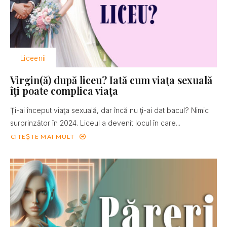
Liceenii
Virgin(ă) după liceu? Iată cum viaţa sexuală
îţi poate complica viaţa
Ţi-ai început viaţa sexuală, dar încă nu ţi-ai dat bacul? Nimic
surprinzător în 2024. Liceul a devenit locul în care...
CITEȘTE MAI MULT