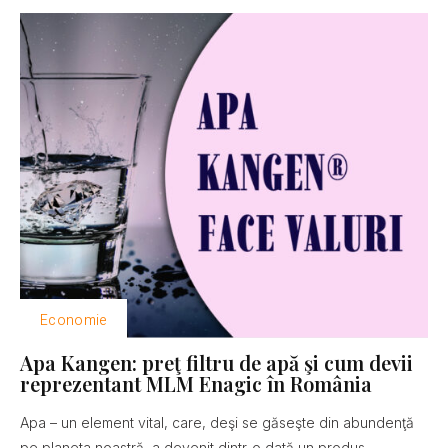
Economie
Apa Kangen: preţ filtru de apă şi cum devii
reprezentant MLM Enagic în România
Apa – un element vital, care, deşi se găseşte din abundenţă
pe planeta noastră, a devenit dintr-o dată un produs...