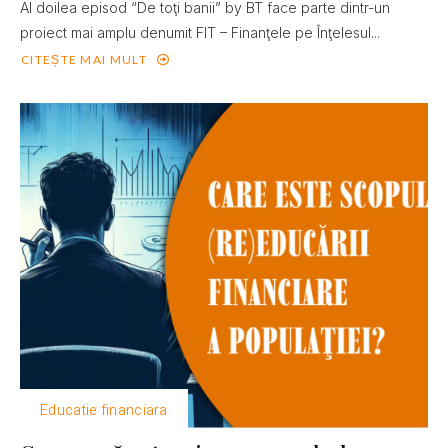
Al doilea episod “De toţi banii” by BT face parte dintr-un
proiect mai amplu denumit FIT – Finanţele pe Înţelesul...
CITEȘTE MAI MULT
Educatie financiara