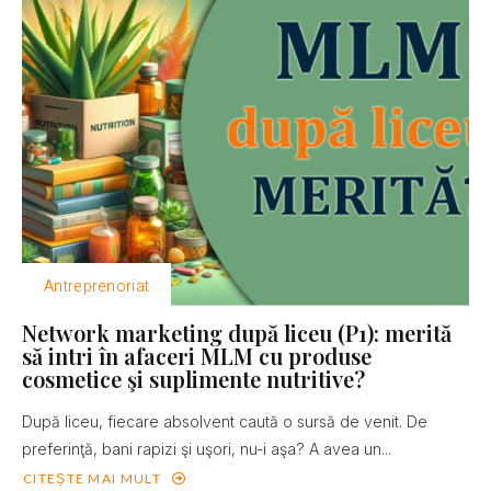
Antreprenoriat
Network marketing după liceu (P1): merită
să intri în afaceri MLM cu produse
cosmetice şi suplimente nutritive?
După liceu, fiecare absolvent caută o sursă de venit. De
preferinţă, bani rapizi şi uşori, nu-i aşa? A avea un...
CITEȘTE MAI MULT