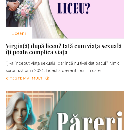
Liceenii
Virgin(ă) după liceu? Iată cum viaţa sexuală
îţi poate complica viaţa
Ţi-ai început viaţa sexuală, dar încă nu ţi-ai dat bacul? Nimic
surprinzător în 2024. Liceul a devenit locul în care...
CITEȘTE MAI MULT