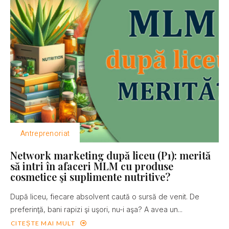
Antreprenoriat
Network marketing după liceu (P1): merită
să intri în afaceri MLM cu produse
cosmetice şi suplimente nutritive?
După liceu, fiecare absolvent caută o sursă de venit. De
preferinţă, bani rapizi şi uşori, nu-i aşa? A avea un...
CITEȘTE MAI MULT