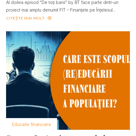
Al doilea episod “De toţi banii” by BT face parte dintr-un
proiect mai amplu denumit FIT – Finanţele pe Înţelesul...
CITEȘTE MAI MULT
Educatie financiara