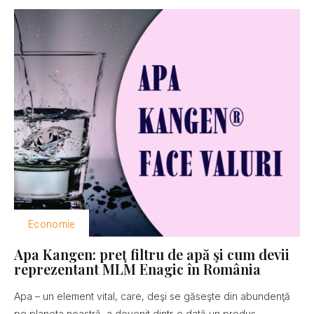
Economie
Apa Kangen: preţ filtru de apă şi cum devii
reprezentant MLM Enagic în România
Apa – un element vital, care, deşi se găseşte din abundenţă
pe planeta noastră, a devenit dintr-o dată un produs...