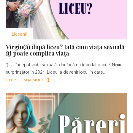
Liceenii
Virgin(ă) după liceu? Iată cum viaţa sexuală
îţi poate complica viaţa
Ţi-ai început viaţa sexuală, dar încă nu ţi-ai dat bacul? Nimic
surprinzător în 2024. Liceul a devenit locul în care...
CITEȘTE MAI MULT