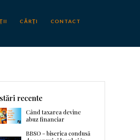
ŢII
CĂRŢI
CONTACT
stări recente
Când taxarea devine
abuz financiar
BBSO – biserica condusă