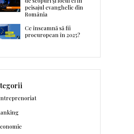
de scopuri şi locul ei în
peisajul evanghelic din
România
Ce înseamnă să fii
proeuropean în 2025?
tegorii
ntreprenoriat
anking
conomie