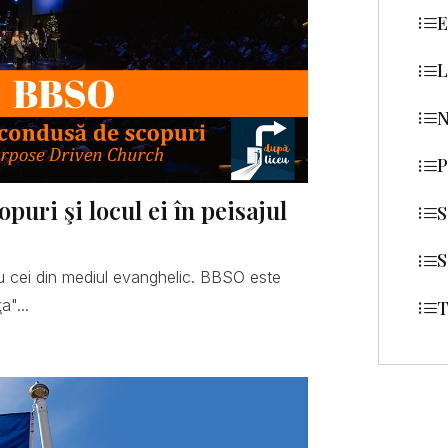
E
L
N
P
uri şi locul ei în peisajul
S
S
 cei din mediul evanghelic. BBSO este
a"...
T