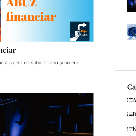
nciar
mestică era un subiect tabu şi nu era
Ca
A
B
E