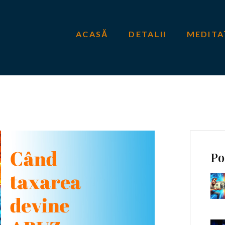
ACASĂ
DETALII
MEDITA
Po