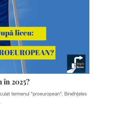
n în 2025?
hiculat termenul "proeuropean". Bineînţeles
.