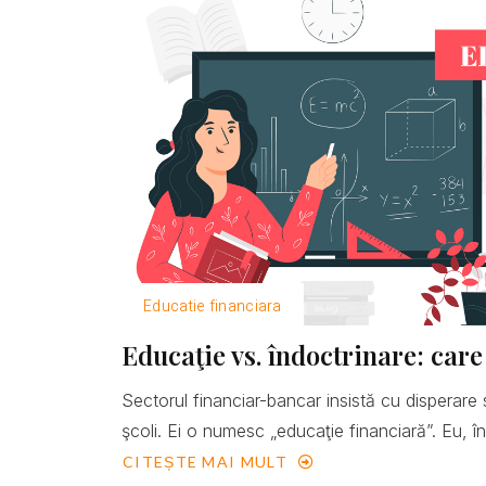
Educatie financiara
Educaţie vs. îndoctrinare: care
Sectorul financiar-bancar insistă cu disperare 
şcoli. Ei o numesc „educaţie financiară”. Eu, îns
CITEȘTE MAI MULT