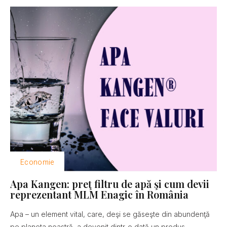
Economie
Apa Kangen: preţ filtru de apă şi cum devii
reprezentant MLM Enagic în România
Apa – un element vital, care, deşi se găseşte din abundenţă
pe planeta noastră, a devenit dintr-o dată un produs...