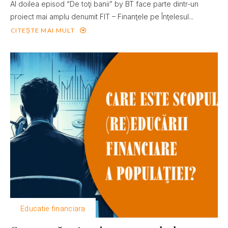
Al doilea episod “De toţi banii” by BT face parte dintr-un
proiect mai amplu denumit FIT – Finanţele pe Înţelesul...
CITEȘTE MAI MULT
Educatie financiara