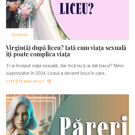
Liceenii
Virgin(ă) după liceu? Iată cum viaţa sexuală
îţi poate complica viaţa
Ţi-ai început viaţa sexuală, dar încă nu ţi-ai dat bacul? Nimic
surprinzător în 2024. Liceul a devenit locul în care...
CITEȘTE MAI MULT