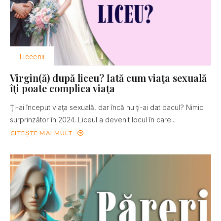
Liceenii
Virgin(ă) după liceu? Iată cum viaţa sexuală
îţi poate complica viaţa
Ţi-ai început viaţa sexuală, dar încă nu ţi-ai dat bacul? Nimic
surprinzător în 2024. Liceul a devenit locul în care...
CITEȘTE MAI MULT