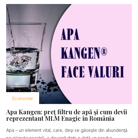
Economie
Apa Kangen: preţ filtru de apă şi cum devii
reprezentant MLM Enagic în România
Apa – un element vital, care, deşi se găseşte din abundenţă
pe planeta noastră, a devenit dintr-o dată un produs...