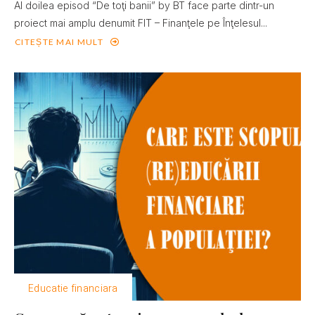
Al doilea episod “De toţi banii” by BT face parte dintr-un
proiect mai amplu denumit FIT – Finanţele pe Înţelesul...
CITEȘTE MAI MULT
Educatie financiara