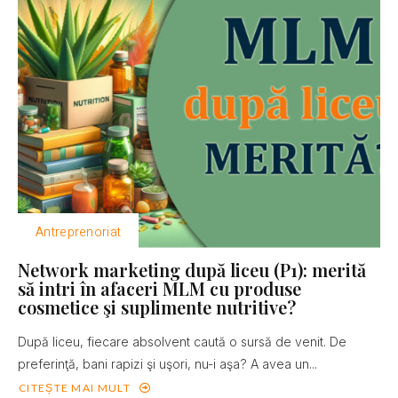
Antreprenoriat
Network marketing după liceu (P1): merită
să intri în afaceri MLM cu produse
cosmetice şi suplimente nutritive?
După liceu, fiecare absolvent caută o sursă de venit. De
preferinţă, bani rapizi şi uşori, nu-i aşa? A avea un...
CITEȘTE MAI MULT