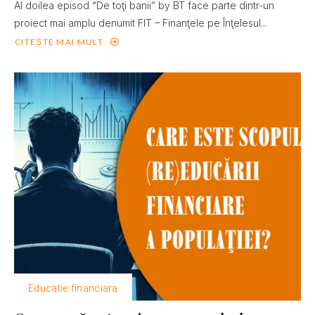
Al doilea episod “De toţi banii” by BT face parte dintr-un
proiect mai amplu denumit FIT – Finanţele pe Înţelesul...
CITEȘTE MAI MULT
Educatie financiara