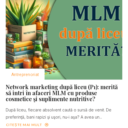
Antreprenoriat
Network marketing după liceu (P1): merită
să intri în afaceri MLM cu produse
cosmetice şi suplimente nutritive?
După liceu, fiecare absolvent caută o sursă de venit. De
preferinţă, bani rapizi şi uşori, nu-i aşa? A avea un...
CITEȘTE MAI MULT