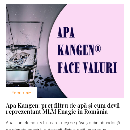
Economie
Apa Kangen: preţ filtru de apă şi cum devii
reprezentant MLM Enagic în România
Apa – un element vital, care, deşi se găseşte din abundenţă
pe planeta noastră, a devenit dintr-o dată un produs...