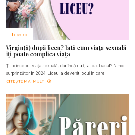
Liceenii
Virgin(ă) după liceu? Iată cum viaţa sexuală
îţi poate complica viaţa
Ţi-ai început viaţa sexuală, dar încă nu ţi-ai dat bacul? Nimic
surprinzător în 2024. Liceul a devenit locul în care...
CITEȘTE MAI MULT