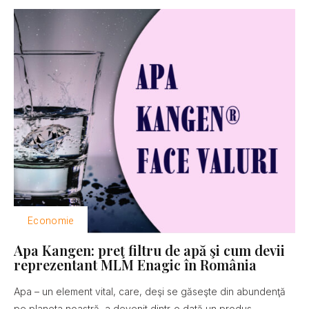
Economie
Apa Kangen: preţ filtru de apă şi cum devii
reprezentant MLM Enagic în România
Apa – un element vital, care, deşi se găseşte din abundenţă
pe planeta noastră, a devenit dintr-o dată un produs...