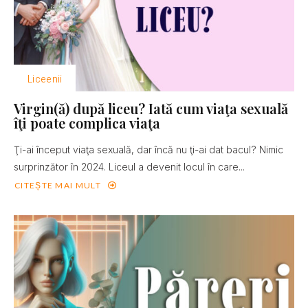
Liceenii
Virgin(ă) după liceu? Iată cum viaţa sexuală
îţi poate complica viaţa
Ţi-ai început viaţa sexuală, dar încă nu ţi-ai dat bacul? Nimic
surprinzător în 2024. Liceul a devenit locul în care...
CITEȘTE MAI MULT