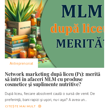
Antreprenoriat
Network marketing după liceu (P1): merită
să intri în afaceri MLM cu produse
cosmetice şi suplimente nutritive?
După liceu, fiecare absolvent caută o sursă de venit. De
preferinţă, bani rapizi şi uşori, nu-i aşa? A avea un...
CITEȘTE MAI MULT