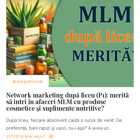
Antreprenoriat
Network marketing după liceu (P1): merită
să intri în afaceri MLM cu produse
cosmetice şi suplimente nutritive?
După liceu, fiecare absolvent caută o sursă de venit. De
preferinţă, bani rapizi şi uşori, nu-i aşa? A avea un...
CITEȘTE MAI MULT