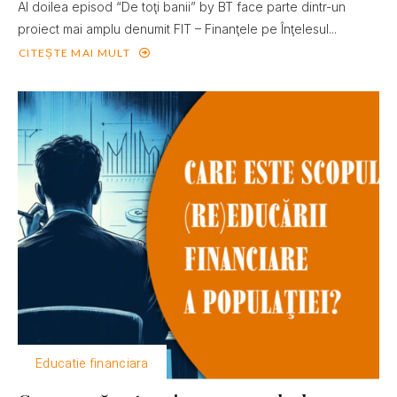
Al doilea episod “De toţi banii” by BT face parte dintr-un
proiect mai amplu denumit FIT – Finanţele pe Înţelesul...
CITEȘTE MAI MULT
Educatie financiara