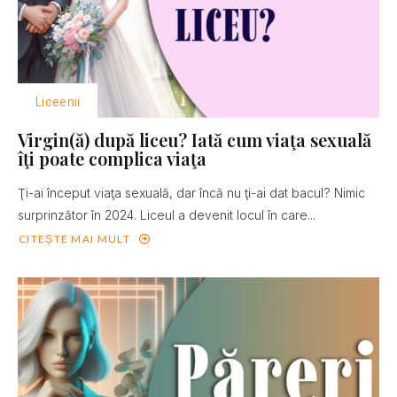
Liceenii
Virgin(ă) după liceu? Iată cum viaţa sexuală
îţi poate complica viaţa
Ţi-ai început viaţa sexuală, dar încă nu ţi-ai dat bacul? Nimic
surprinzător în 2024. Liceul a devenit locul în care...
CITEȘTE MAI MULT