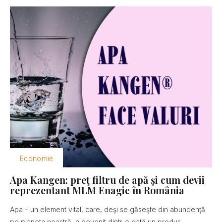
Economie
Apa Kangen: preţ filtru de apă şi cum devii
reprezentant MLM Enagic în România
Apa – un element vital, care, deşi se găseşte din abundenţă
pe planeta noastră, a devenit dintr-o dată un produs...