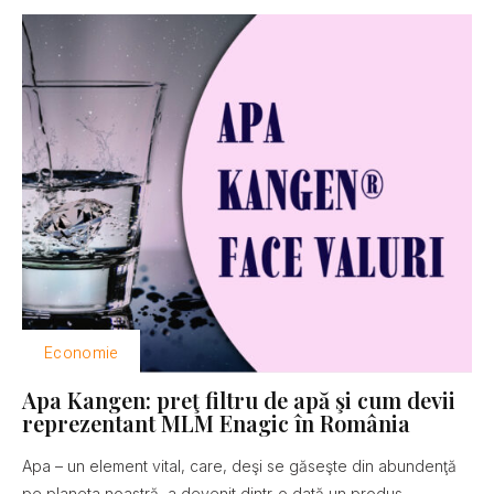
Economie
Apa Kangen: preţ filtru de apă şi cum devii
reprezentant MLM Enagic în România
Apa – un element vital, care, deşi se găseşte din abundenţă
pe planeta noastră, a devenit dintr-o dată un produs...