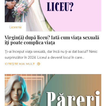
Liceenii
Virgin(ă) după liceu? Iată cum viaţa sexuală
îţi poate complica viaţa
Ţi-ai început viaţa sexuală, dar încă nu ţi-ai dat bacul? Nimic
surprinzător în 2024. Liceul a devenit locul în care...
CITEȘTE MAI MULT