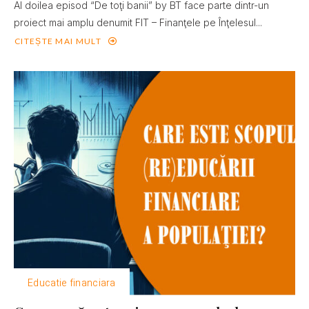
Al doilea episod “De toţi banii” by BT face parte dintr-un
proiect mai amplu denumit FIT – Finanţele pe Înţelesul...
CITEȘTE MAI MULT
Educatie financiara