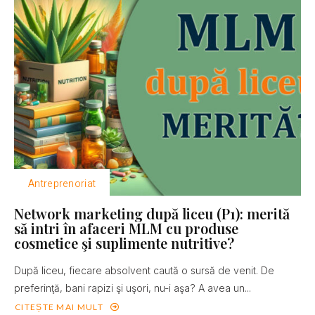
Antreprenoriat
Network marketing după liceu (P1): merită
să intri în afaceri MLM cu produse
cosmetice şi suplimente nutritive?
După liceu, fiecare absolvent caută o sursă de venit. De
preferinţă, bani rapizi şi uşori, nu-i aşa? A avea un...
CITEȘTE MAI MULT