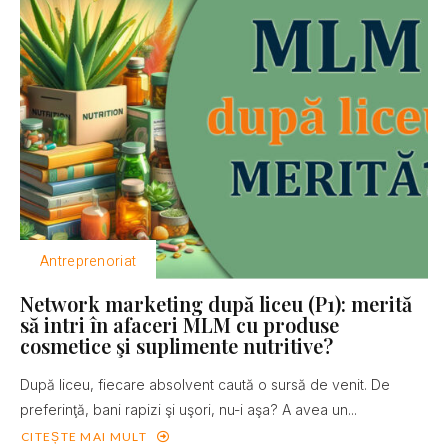
Antreprenoriat
Network marketing după liceu (P1): merită
să intri în afaceri MLM cu produse
cosmetice şi suplimente nutritive?
După liceu, fiecare absolvent caută o sursă de venit. De
preferinţă, bani rapizi şi uşori, nu-i aşa? A avea un...
CITEȘTE MAI MULT