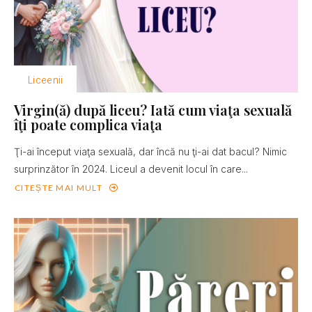
Liceenii
Virgin(ă) după liceu? Iată cum viaţa sexuală
îţi poate complica viaţa
Ţi-ai început viaţa sexuală, dar încă nu ţi-ai dat bacul? Nimic
surprinzător în 2024. Liceul a devenit locul în care...
CITEȘTE MAI MULT