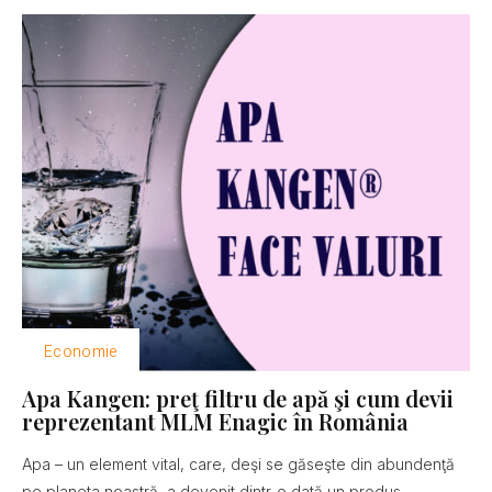
Economie
Apa Kangen: preţ filtru de apă şi cum devii
reprezentant MLM Enagic în România
Apa – un element vital, care, deşi se găseşte din abundenţă
pe planeta noastră, a devenit dintr-o dată un produs...