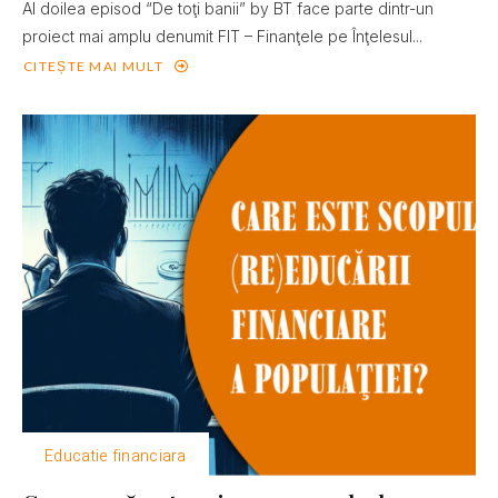
Al doilea episod “De toţi banii” by BT face parte dintr-un
proiect mai amplu denumit FIT – Finanţele pe Înţelesul...
CITEȘTE MAI MULT
Educatie financiara