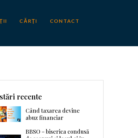
ŢII
CĂRŢI
CONTACT
stări recente
Când taxarea devine
abuz financiar
BBSO – biserica condusă