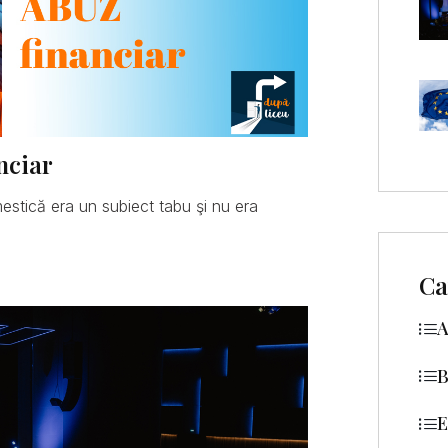
nciar
mestică era un subiect tabu şi nu era
Ca
A
B
E