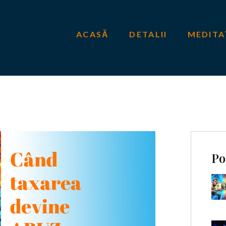
ACASĂ
DETALII
MEDITA
Po