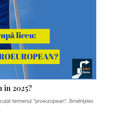
n în 2025?
hiculat termenul "proeuropean". Bineînţeles
.