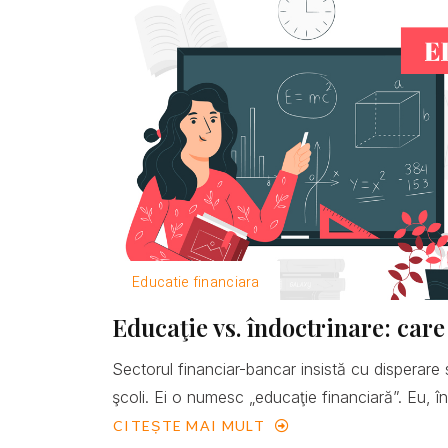
Educatie financiara
Educaţie vs. îndoctrinare: care
Sectorul financiar-bancar insistă cu disperare 
şcoli. Ei o numesc „educaţie financiară”. Eu, îns
CITEȘTE MAI MULT