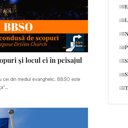
E
L
N
P
uri şi locul ei în peisajul
S
S
 cei din mediul evanghelic. BBSO este
a"...
T