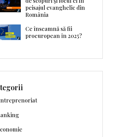
de scopuri şi locul ei în
peisajul evanghelic din
România
Ce înseamnă să fii
proeuropean în 2025?
tegorii
ntreprenoriat
anking
conomie