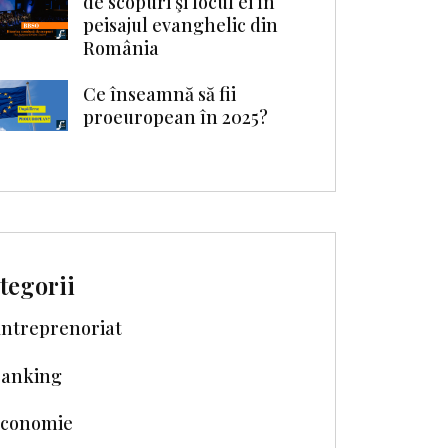
de scopuri şi locul ei în
peisajul evanghelic din
România
Ce înseamnă să fii
proeuropean în 2025?
tegorii
ntreprenoriat
anking
conomie