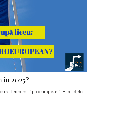
n în 2025?
hiculat termenul "proeuropean". Bineînţeles
.