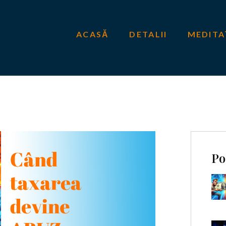
ACASĂ
DETALII
MEDITA
Po