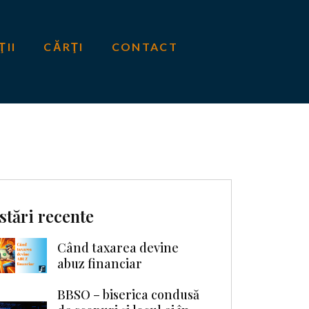
ŢII
CĂRŢI
CONTACT
stări recente
Când taxarea devine
abuz financiar
BBSO – biserica condusă