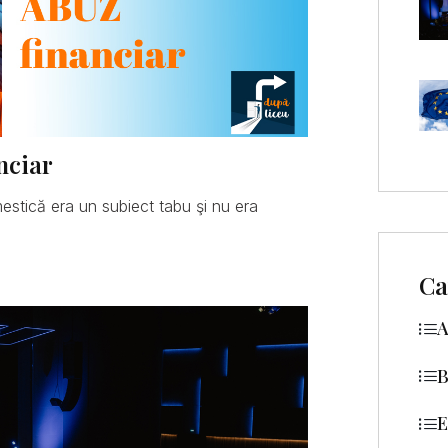
nciar
mestică era un subiect tabu şi nu era
Ca
A
B
E