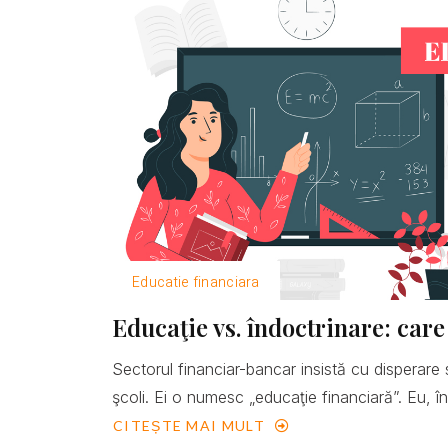
Educatie financiara
Educaţie vs. îndoctrinare: care
Sectorul financiar-bancar insistă cu disperare 
şcoli. Ei o numesc „educaţie financiară”. Eu, îns
CITEȘTE MAI MULT