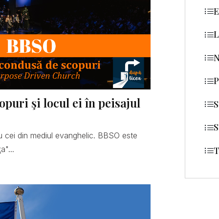
E
L
N
P
uri şi locul ei în peisajul
S
S
 cei din mediul evanghelic. BBSO este
a"...
T