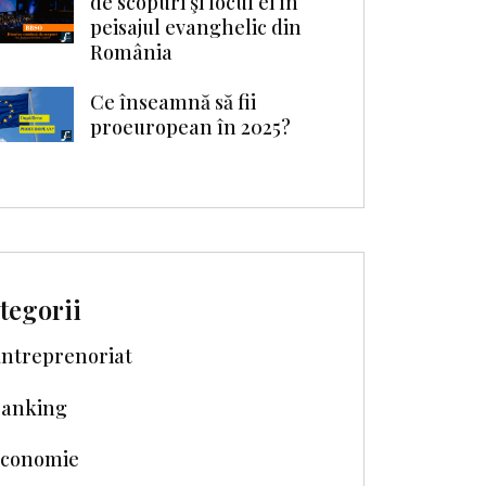
de scopuri şi locul ei în
peisajul evanghelic din
România
Ce înseamnă să fii
proeuropean în 2025?
tegorii
ntreprenoriat
anking
conomie