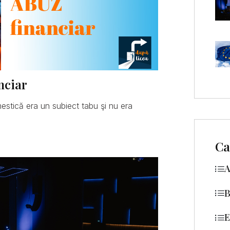
nciar
mestică era un subiect tabu şi nu era
Ca
A
B
E