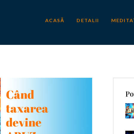
ACASĂ
DETALII
MEDITA
Po