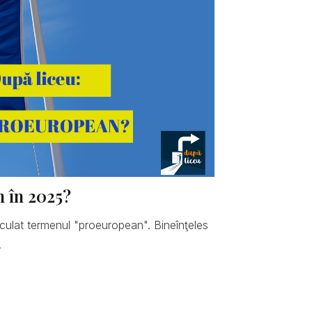
n în 2025?
hiculat termenul "proeuropean". Bineînţeles
.