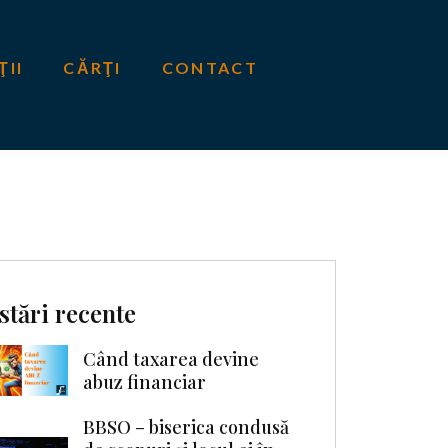
ŢII
CĂRŢI
CONTACT
stări recente
Când taxarea devine
abuz financiar
BBSO – biserica condusă