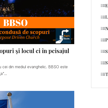
E
L
N
P
uri şi locul ei în peisajul
S
S
 cei din mediul evanghelic. BBSO este
a"...
T