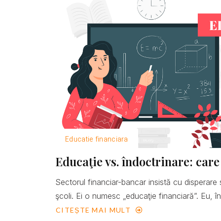
Educatie financiara
Educaţie vs. îndoctrinare: care
Sectorul financiar-bancar insistă cu disperare 
şcoli. Ei o numesc „educaţie financiară”. Eu, îns
CITEȘTE MAI MULT